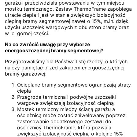
garażu i przeciwdziała powstawaniu w tym miejscu
mostku termicznego. Zestaw ThermoFrame zapobiega
utracie ciepła i jest w stanie zwiększyć izolacyjność
cieplną bramy segmentowej nawet o 15%, m.in. dzięki
użyciu uszczelek wargowych z obu stron bramy oraz
w jej górnej części.
Na co zwrócić uwagę przy wyborze
energooszczędnej bramy segmentowej?
Przygotowaliśmy dla Państwa listę rzeczy, o których
należy pamiętać przed zakupem energooszczędnej
bramy garażowej:
Ocieplane bramy segmentowe ograniczają straty
ciepła
Przegroda termiczna i podwójne uszczelki
wargowe zwiększają izolacyjność cieplną
Mostek termiczny między ścianą garażu a
ościeżnicą może zostać zniwelowany poprzez
zastosowanie dodatkowego zestawu do
ościeżnicy ThermoFrame, która pozwala
zwiększyć izolacyjność cieplną o kolejne 15%