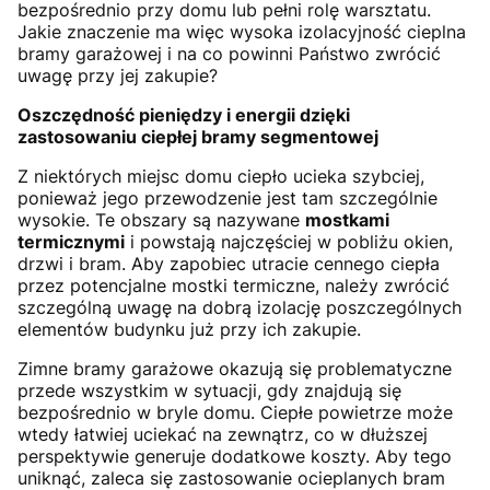
bezpośrednio przy domu lub pełni rolę warsztatu.
Jakie znaczenie ma więc wysoka izolacyjność cieplna
bramy garażowej i na co powinni Państwo zwrócić
uwagę przy jej zakupie?
Oszczędność pieniędzy i energii dzięki
zastosowaniu ciepłej bramy segmentowej
Z niektórych miejsc domu ciepło ucieka szybciej,
ponieważ jego przewodzenie jest tam szczególnie
wysokie. Te obszary są nazywane
mostkami
termicznymi
i powstają najczęściej w pobliżu okien,
drzwi i bram. Aby zapobiec utracie cennego ciepła
przez potencjalne mostki termiczne, należy zwrócić
szczególną uwagę na dobrą izolację poszczególnych
elementów budynku już przy ich zakupie.
Zimne bramy garażowe okazują się problematyczne
przede wszystkim w sytuacji, gdy znajdują się
bezpośrednio w bryle domu. Ciepłe powietrze może
wtedy łatwiej uciekać na zewnątrz, co w dłuższej
perspektywie generuje dodatkowe koszty. Aby tego
uniknąć, zaleca się zastosowanie ocieplanych bram