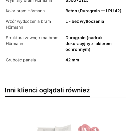
Wymiary bram Hörmann
3500x2125
Kolor bram Hörmann
Beton (Duragrain — LPU 42)
Wzór wytłoczenia bram
L - bez wytłoczenia
Hörmann
Struktura zewnętrzna bram
Duragrain (nadruk
Hörmann
dekoracyjny z lakierem
ochronnym)
Grubość panela
42 mm
Inni klienci oglądali również