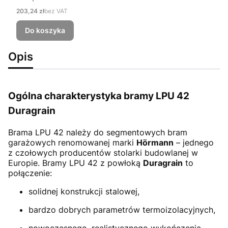
Cena
203,24 zł
bez VAT
Do koszyka
Opis
Ogólna charakterystyka bramy LPU 42
Duragrain
Brama LPU 42
należy do segmentowych bram
garażowych renomowanej marki
Hörmann
– jednego
z czołowych producentów stolarki budowlanej w
Europie. Bramy LPU 42 z powłoką
Duragrain
to
połączenie:
solidnej konstrukcji stalowej,
bardzo dobrych parametrów termoizolacyjnych,
nowoczesnego, realistycznego wykończenia