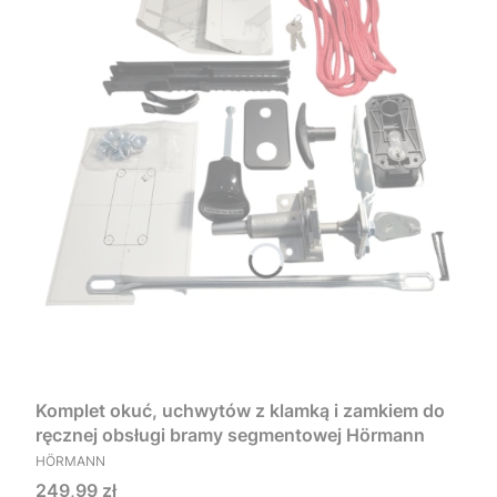
Komplet okuć, uchwytów z klamką i zamkiem do
ręcznej obsługi bramy segmentowej Hörmann
PRODUCENT
HÖRMANN
Cena
249,99 zł