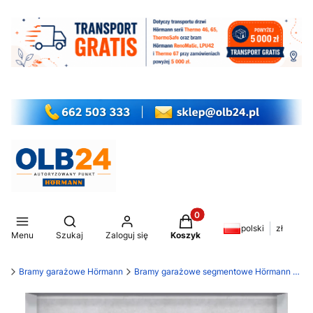
Produkty w koszyku: 0. Z
Otwórz wyszukiwarkę
polski
zł
Menu
Szukaj
Zaloguj się
Koszyk
my
Bramy garażowe Hörmann
Bramy garażowe segmentowe Hörmann LPU 42