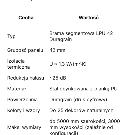
Cecha
Wartość
Brama segmentowa LPU 42
Typ
Duragrain
Grubość panelu
42 mm
Izolacja
U ≈ 1,3 W/(m²·K)
termiczna
Redukcja hałasu
~25 dB
Materiał
Stal ocynkowana z pianką PU
Powierzchnia
Duragrain (druk cyfrowy)
Kolory i wzory
Do 25 dekorów naturalnych
do 5000 mm szerokości, 3000
Maks. wymiary
mm wysokości (zależnie od
konfiguracji)