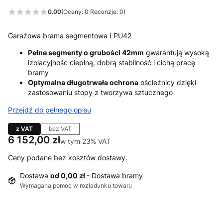
0.00
(Oceny: 0 Recenzje: 0)
Garażowa brama segmentowa LPU42
Pełne segmenty o grubości 42mm
gwarantują wysoką
izolacyjność cieplną, dobrą stabilność i cichą pracę
bramy
Optymalna długotrwała ochrona
ościeżnicy dzięki
zastosowaniu stopy z tworzywa sztucznego
Przejdź do pełnego opisu
z VAT
bez VAT
Cena
6 152,00 zł
w tym 23% VAT
w tym
23%
VAT
Ceny podane bez kosztów dostawy.
Dostawa
od 0,00 zł
- Dostawa bramy
Wymagana pomoc w rozładunku towaru
Wybierz wariant produktu: