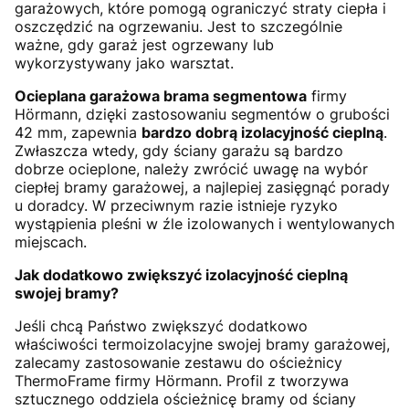
garażowych, które pomogą ograniczyć straty ciepła i
oszczędzić na ogrzewaniu. Jest to szczególnie
ważne, gdy garaż jest ogrzewany lub
wykorzystywany jako warsztat.
Ocieplana garażowa brama segmentowa
firmy
Hörmann, dzięki zastosowaniu segmentów o grubości
42 mm, zapewnia
bardzo dobrą izolacyjność cieplną
.
Zwłaszcza wtedy, gdy ściany garażu są bardzo
dobrze ocieplone, należy zwrócić uwagę na wybór
ciepłej bramy garażowej, a najlepiej zasięgnąć porady
u doradcy. W przeciwnym razie istnieje ryzyko
wystąpienia pleśni w źle izolowanych i wentylowanych
miejscach.
Jak dodatkowo zwiększyć izolacyjność cieplną
swojej bramy?
Jeśli chcą Państwo zwiększyć dodatkowo
właściwości termoizolacyjne swojej bramy garażowej,
zalecamy zastosowanie zestawu do ościeżnicy
ThermoFrame firmy Hörmann. Profil z tworzywa
sztucznego oddziela ościeżnicę bramy od ściany