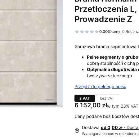
Przetłoczenia L,
Prowadzenie Z
0.00
(Oceny: 0 Recenzj
Garażowa brama segmentowa 
Pełne segmenty o grub
dobrą stabilność i cichą
Optymalna długotrwała
tworzywa sztucznego
Przejdź do pełnego opisu
z VAT
bez VAT
Cena
6 152,00 zł
w tym 23% VAT
w tym
23%
VAT
Ceny podane bez kosztów dos
Dostawa
od 0,00 zł
- Dost
Wymagana pomoc w rozładunku