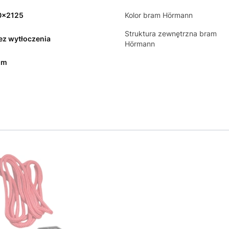
0x2125
Kolor bram Hörmann
Struktura zewnętrzna bram
bez wytłoczenia
Hörmann
mm