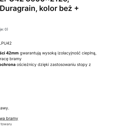
 Duragrain, kolor beż +
e: 0)
LPU42
ości 42mm
gwarantują wysoką izolacyjność cieplną,
 pracę bramy
 ochrona
ościeżnicy dzięki zastosowaniu stopy z
tawy.
awa bramy
 towaru