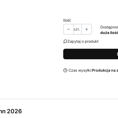
Wybierz
Ilość
Dostępno
szt.
duża iloś
Zapytaj o produkt
Czas wysyłki:
Produkcja na 
nn 2026