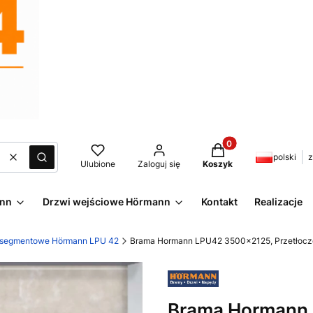
Produkty w koszyku:
polski
z
Wyczyść
Szukaj
Ulubione
Zaloguj się
Koszyk
ann
Drzwi wejściowe Hörmann
Kontakt
Realizacje
 segmentowe Hörmann LPU 42
Brama Hormann LPU42 3500x2125, Przetłoczen
Brama Hormann