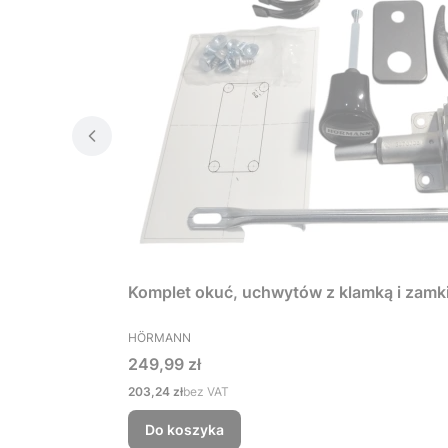
Komplet okuć, uchwytów z klamką i zamk
PRODUCENT
HÖRMANN
Cena
249,99 zł
Cena
203,24 zł
bez VAT
Do koszyka