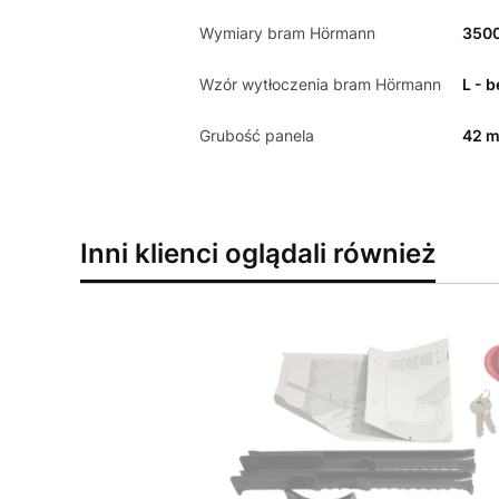
Wymiary bram Hörmann
350
Wzór wytłoczenia bram Hörmann
L - 
Grubość panela
42 
Inni klienci oglądali również