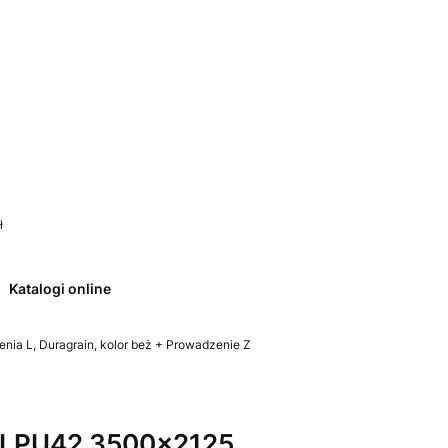
 0. Zobacz szczegóły
ł
Katalogi online
ia L, Duragrain, kolor beż + Prowadzenie Z
 LPU42 3500x2125,