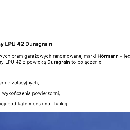
y LPU 42 Duragrain
wych bram garażowych renomowanej marki
Hörmann
– je
amy LPU 42 z powłoką
Duragrain
to połączenie:
ermoizolacyjnych,
 wykończenia powierzchni,
ji pod kątem designu i funkcji.