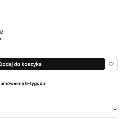
ść:
ć
Dodaj do koszyka
zamówienie 6-tygodni