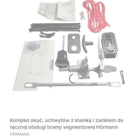
Komplet okuć, uchwytów z klamką i zamkiem do
ręcznej obsługi bramy segmentowej Hörmann
PRODUCENT
HÖRMANN