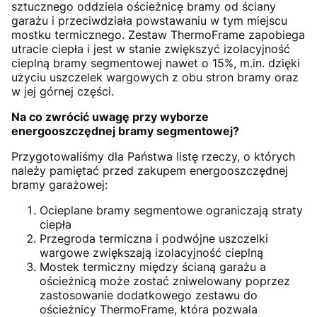
sztucznego oddziela ościeżnicę bramy od ściany
garażu i przeciwdziała powstawaniu w tym miejscu
mostku termicznego. Zestaw ThermoFrame zapobiega
utracie ciepła i jest w stanie zwiększyć izolacyjność
cieplną bramy segmentowej nawet o 15%, m.in. dzięki
użyciu uszczelek wargowych z obu stron bramy oraz
w jej górnej części.
Na co zwrócić uwagę przy wyborze
energooszczędnej bramy segmentowej?
Przygotowaliśmy dla Państwa listę rzeczy, o których
należy pamiętać przed zakupem energooszczędnej
bramy garażowej:
Ocieplane bramy segmentowe ograniczają straty
ciepła
Przegroda termiczna i podwójne uszczelki
wargowe zwiększają izolacyjność cieplną
Mostek termiczny między ścianą garażu a
ościeżnicą może zostać zniwelowany poprzez
zastosowanie dodatkowego zestawu do
ościeżnicy ThermoFrame, która pozwala