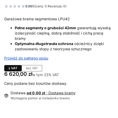
0.00
(Oceny: 0 Recenzje: 0)
Garażowa brama segmentowa LPU42
Pełne segmenty o grubości 42mm
gwarantują wysoką
izolacyjność cieplną, dobrą stabilność i cichą pracę
bramy
Optymalna długotrwała ochrona
ościeżnicy dzięki
zastosowaniu stopy z tworzywa sztucznego
Przejdź do pełnego opisu
z VAT
bez VAT
Cena
6 620,00 zł
w tym 23% VAT
w tym
23%
VAT
Ceny podane bez kosztów dostawy.
Dostawa
od 0,00 zł
- Dostawa bramy
Wymagana pomoc w rozładunku towaru
Wybierz wariant produktu: