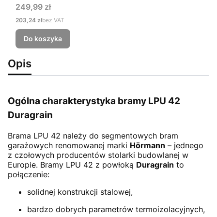
Cena
249,99 zł
Cena
203,24 zł
bez VAT
Do koszyka
Opis
Ogólna charakterystyka bramy LPU 42
Duragrain
Brama LPU 42
należy do segmentowych bram
garażowych renomowanej marki
Hörmann
– jednego
z czołowych producentów stolarki budowlanej w
Europie. Bramy LPU 42 z powłoką
Duragrain
to
połączenie:
solidnej konstrukcji stalowej,
bardzo dobrych parametrów termoizolacyjnych,