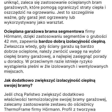
uniknąć, zaleca się zastosowanie ocieplanych bram
garażowych, które pomogą ograniczyć straty ciepła i
oszczędzić na ogrzewaniu. Jest to szczególnie
ważne, gdy garaż jest ogrzewany lub
wykorzystywany jako warsztat.
Ocieplana garażowa brama segmentowa
firmy
Hörmann, dzięki zastosowaniu segmentów o grubości
42 mm, zapewnia
bardzo dobrą izolacyjność cieplną
.
Zwłaszcza wtedy, gdy ściany garażu są bardzo
dobrze ocieplone, należy zwrócić uwagę na wybór
ciepłej bramy garażowej, a najlepiej zasięgnąć porady
u doradcy. W przeciwnym razie istnieje ryzyko
wystąpienia pleśni w źle izolowanych i wentylowanych
miejscach.
Jak dodatkowo zwiększyć izolacyjność cieplną
swojej bramy?
Jeśli chcą Państwo zwiększyć dodatkowo
właściwości termoizolacyjne swojej bramy garażowej,
zalecamy zastosowanie zestawu do ościeżnicy
ThermoFrame firmy Hörmann. Profil z tworzywa