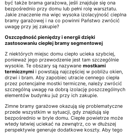
być także brama garażowa, jeśli znajduje się ona
bezpośrednio przy domu lub pełni rolę warsztatu.
Jakie znaczenie ma więc wysoka izolacyjność cieplna
bramy garażowej i na co powinni Państwo zwrócić
uwagę przy jej zakupie?
Oszczędność pieniędzy i energii dzięki
zastosowaniu ciepłej bramy segmentowej
Z niektórych miejsc domu ciepło ucieka szybciej,
ponieważ jego przewodzenie jest tam szczególnie
wysokie. Te obszary są nazywane
mostkami
termicznymi
i powstają najczęściej w pobliżu okien,
drzwi i bram. Aby zapobiec utracie cennego ciepła
przez potencjalne mostki termiczne, należy zwrócić
szczególną uwagę na dobrą izolację poszczególnych
elementów budynku już przy ich zakupie.
Zimne bramy garażowe okazują się problematyczne
przede wszystkim w sytuacji, gdy znajdują się
bezpośrednio w bryle domu. Ciepłe powietrze może
wtedy łatwiej uciekać na zewnątrz, co w dłuższej
perspektywie generuje dodatkowe koszty. Aby tego