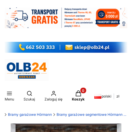
Produkty w koszyku: 0. Z
Otwórz wyszukiwarkę
polski
zł
Menu
Szukaj
Zaloguj się
Koszyk
my
Bramy garażowe Hörmann
Bramy garażowe segmentowe Hörmann LPU 42