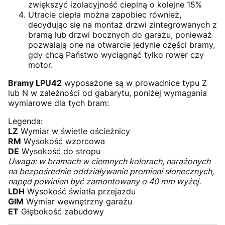
zwiększyć izolacyjność cieplną o kolejne 15%
Utracie ciepła można zapobiec również,
decydując się na montaż drzwi zintegrowanych z
bramą lub drzwi bocznych do garażu, ponieważ
pozwalają one na otwarcie jedynie części bramy,
gdy chcą Państwo wyciągnąć tylko rower czy
motor.
Bramy LPU42
wyposażone są w prowadnice typu Z
lub N w zależności od gabarytu, poniżej wymagania
wymiarowe dla tych bram:
Legenda:
LZ
Wymiar w świetle ościeżnicy
RM
Wysokość wzorcowa
DE
Wysokość do stropu
Uwaga: w bramach w ciemnych kolorach, narażonych
na bezpośrednie oddziaływanie promieni słonecznych,
napęd powinien być zamontowany o 40 mm wyżej.
LDH
Wysokość światła przejazdu
GIM
Wymiar wewnętrzny garażu
ET
Głębokość zabudowy