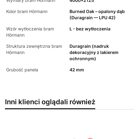
Wymiary bram Hörmann
4000x2125
Kolor bram Hörmann
Burned Oak – opalony dąb
(Duragrain — LPU 42)
Wzór wytłoczenia bram
L - bez wytłoczenia
Hörmann
Struktura zewnętrzna bram
Duragrain (nadruk
Hörmann
dekoracyjny z lakierem
ochronnym)
Grubość panela
42 mm
Inni klienci oglądali również