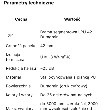
Parametry techniczne
Cecha
Wartość
Brama segmentowa LPU 42
Typ
Duragrain
Grubość panelu
42 mm
Izolacja
U ≈ 1,3 W/(m²·K)
termiczna
Redukcja hałasu
~25 dB
Materiał
Stal ocynkowana z pianką PU
Powierzchnia
Duragrain (druk cyfrowy)
Kolory i wzory
Do 25 dekorów naturalnych
do 5000 mm szerokości, 3000
Maks. wymiary
mm wysokości (zależnie od