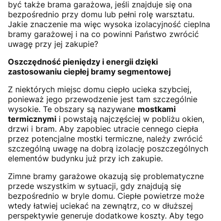
być także brama garażowa, jeśli znajduje się ona
bezpośrednio przy domu lub pełni rolę warsztatu.
Jakie znaczenie ma więc wysoka izolacyjność cieplna
bramy garażowej i na co powinni Państwo zwrócić
uwagę przy jej zakupie?
Oszczędność pieniędzy i energii dzięki
zastosowaniu ciepłej bramy segmentowej
Z niektórych miejsc domu ciepło ucieka szybciej,
ponieważ jego przewodzenie jest tam szczególnie
wysokie. Te obszary są nazywane
mostkami
termicznymi
i powstają najczęściej w pobliżu okien,
drzwi i bram. Aby zapobiec utracie cennego ciepła
przez potencjalne mostki termiczne, należy zwrócić
szczególną uwagę na dobrą izolację poszczególnych
elementów budynku już przy ich zakupie.
Zimne bramy garażowe okazują się problematyczne
przede wszystkim w sytuacji, gdy znajdują się
bezpośrednio w bryle domu. Ciepłe powietrze może
wtedy łatwiej uciekać na zewnątrz, co w dłuższej
perspektywie generuje dodatkowe koszty. Aby tego