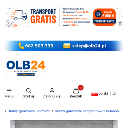
Produkty w koszyku: 0. Z
Otwórz wyszukiwarkę
polski
zł
Menu
Szukaj
Zaloguj się
Koszyk
my
Bramy garażowe Hörmann
Bramy garażowe segmentowe Hörmann LPU 42