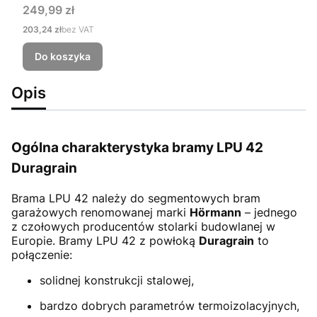
Cena
249,99 zł
Cena
203,24 zł
bez VAT
Do koszyka
Opis
Ogólna charakterystyka bramy LPU 42
Duragrain
Brama LPU 42
należy do segmentowych bram
garażowych renomowanej marki
Hörmann
– jednego
z czołowych producentów stolarki budowlanej w
Europie. Bramy LPU 42 z powłoką
Duragrain
to
połączenie:
solidnej konstrukcji stalowej,
bardzo dobrych parametrów termoizolacyjnych,