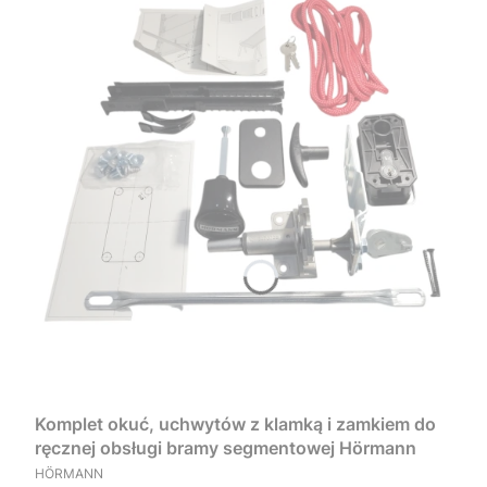
Komplet okuć, uchwytów z klamką i zamkiem do
ręcznej obsługi bramy segmentowej Hörmann
PRODUCENT
HÖRMANN