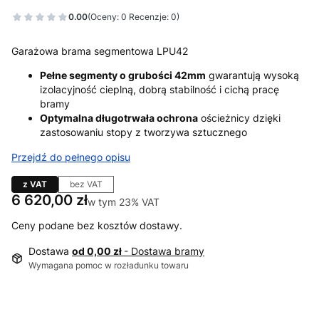
0.00
(Oceny: 0 Recenzje: 0)
Garażowa brama segmentowa LPU42
Pełne segmenty o grubości 42mm
gwarantują wysoką
izolacyjność cieplną, dobrą stabilność i cichą pracę
bramy
Optymalna długotrwała ochrona
ościeżnicy dzięki
zastosowaniu stopy z tworzywa sztucznego
Przejdź do pełnego opisu
z VAT
bez VAT
Cena
6 620,00 zł
w tym 23% VAT
w tym
23%
VAT
Ceny podane bez kosztów dostawy.
Dostawa
od 0,00 zł
- Dostawa bramy
Wymagana pomoc w rozładunku towaru
Wybierz wariant produktu: