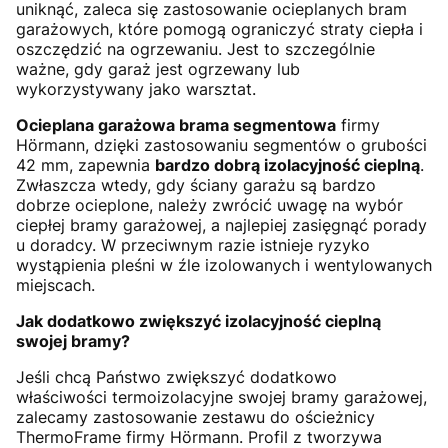
uniknąć, zaleca się zastosowanie ocieplanych bram
garażowych, które pomogą ograniczyć straty ciepła i
oszczędzić na ogrzewaniu. Jest to szczególnie
ważne, gdy garaż jest ogrzewany lub
wykorzystywany jako warsztat.
Ocieplana garażowa brama segmentowa
firmy
Hörmann, dzięki zastosowaniu segmentów o grubości
42 mm, zapewnia
bardzo dobrą izolacyjność cieplną
.
Zwłaszcza wtedy, gdy ściany garażu są bardzo
dobrze ocieplone, należy zwrócić uwagę na wybór
ciepłej bramy garażowej, a najlepiej zasięgnąć porady
u doradcy. W przeciwnym razie istnieje ryzyko
wystąpienia pleśni w źle izolowanych i wentylowanych
miejscach.
Jak dodatkowo zwiększyć izolacyjność cieplną
swojej bramy?
Jeśli chcą Państwo zwiększyć dodatkowo
właściwości termoizolacyjne swojej bramy garażowej,
zalecamy zastosowanie zestawu do ościeżnicy
ThermoFrame firmy Hörmann. Profil z tworzywa