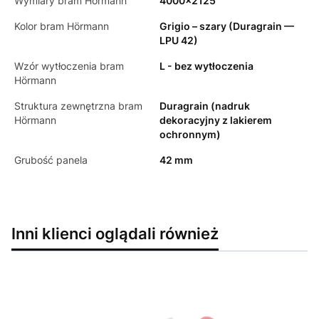
Wymiary bram Hörmann
4000x2125
Kolor bram Hörmann
Grigio – szary (Duragrain —
LPU 42)
Wzór wytłoczenia bram
L - bez wytłoczenia
Hörmann
Struktura zewnętrzna bram
Duragrain (nadruk
Hörmann
dekoracyjny z lakierem
ochronnym)
Grubość panela
42 mm
Inni klienci oglądali również