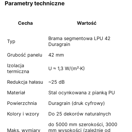
Parametry techniczne
Cecha
Wartość
Brama segmentowa LPU 42
Typ
Duragrain
Grubość panelu
42 mm
Izolacja
U ≈ 1,3 W/(m²·K)
termiczna
Redukcja hałasu
~25 dB
Materiał
Stal ocynkowana z pianką PU
Powierzchnia
Duragrain (druk cyfrowy)
Kolory i wzory
Do 25 dekorów naturalnych
do 5000 mm szerokości, 3000
Maks. wymiary
mm wysokości (zależnie od