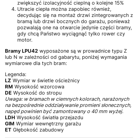
zwiększyć izolacyjność cieplną o kolejne 15%
Utracie ciepła można zapobiec również,
decydując się na montaż drzwi zintegrowanych z
bramą lub drzwi bocznych do garażu, ponieważ
pozwalają one na otwarcie jedynie części bramy,
gdy chcą Państwo wyciągnąć tylko rower czy
motor.
Bramy LPU42
wyposażone są w prowadnice typu Z
lub N w zależności od gabarytu, poniżej wymagania
wymiarowe dla tych bram:
Legenda:
LZ
Wymiar w świetle ościeżnicy
RM
Wysokość wzorcowa
DE
Wysokość do stropu
Uwaga: w bramach w ciemnych kolorach, narażonych
na bezpośrednie oddziaływanie promieni słonecznych,
napęd powinien być zamontowany o 40 mm wyżej.
LDH
Wysokość światła przejazdu
GIM
Wymiar wewnętrzny garażu
ET
Głębokość zabudowy