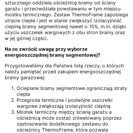
sztucznego oddziela ościeżnicę bramy od ściany
garażu i przeciwdziała powstawaniu w tym miejscu
mostku termicznego. Zestaw ThermoFrame zapobiega
utracie ciepła i jest w stanie zwiększyć izolacyjność
cieplną bramy segmentowej nawet o 15%, m.in. dzięki
użyciu uszczelek wargowych z obu stron bramy oraz
w jej górnej części.
Na co zwrócić uwagę przy wyborze
energooszczędnej bramy segmentowej?
Przygotowaliśmy dla Państwa listę rzeczy, o których
należy pamiętać przed zakupem energooszczędnej
bramy garażowej:
Ocieplane bramy segmentowe ograniczają straty
ciepła
Przegroda termiczna i podwójne uszczelki
wargowe zwiększają izolacyjność cieplną
Mostek termiczny między ścianą garażu a
ościeżnicą może zostać zniwelowany poprzez
zastosowanie dodatkowego zestawu do
ościeżnicy ThermoFrame, która pozwala