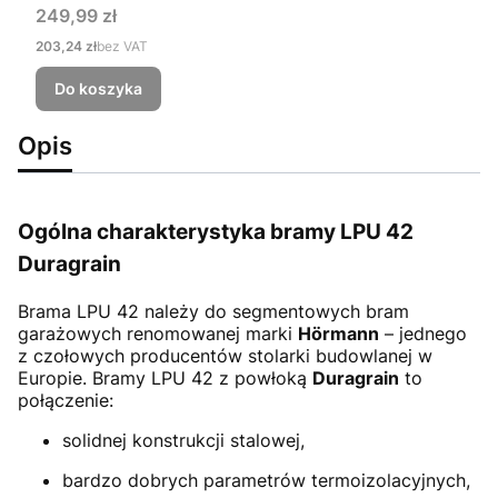
Cena
249,99 zł
Cena
203,24 zł
bez VAT
Do koszyka
Opis
Ogólna charakterystyka bramy LPU 42
Duragrain
Brama LPU 42
należy do segmentowych bram
garażowych renomowanej marki
Hörmann
– jednego
z czołowych producentów stolarki budowlanej w
Europie. Bramy LPU 42 z powłoką
Duragrain
to
połączenie:
solidnej konstrukcji stalowej,
bardzo dobrych parametrów termoizolacyjnych,