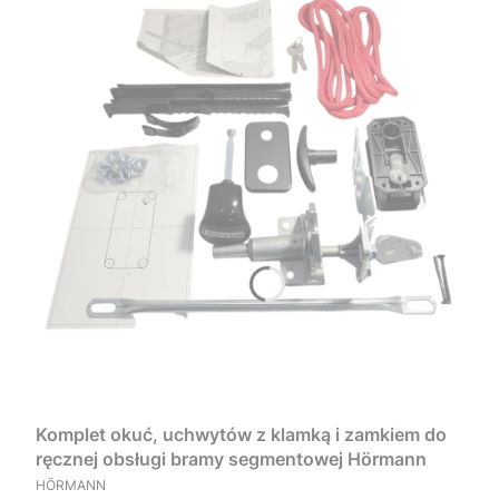
Komplet okuć, uchwytów z klamką i zamkiem do
ręcznej obsługi bramy segmentowej Hörmann
PRODUCENT
HÖRMANN