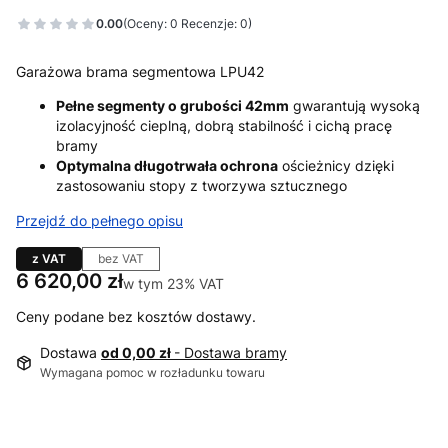
0.00
(Oceny: 0 Recenzje: 0)
Garażowa brama segmentowa LPU42
Pełne segmenty o grubości 42mm
gwarantują wysoką
izolacyjność cieplną, dobrą stabilność i cichą pracę
bramy
Optymalna długotrwała ochrona
ościeżnicy dzięki
zastosowaniu stopy z tworzywa sztucznego
Przejdź do pełnego opisu
z VAT
bez VAT
Cena
6 620,00 zł
w tym 23% VAT
w tym
23%
VAT
Ceny podane bez kosztów dostawy.
Dostawa
od 0,00 zł
- Dostawa bramy
Wymagana pomoc w rozładunku towaru
Wybierz wariant produktu: