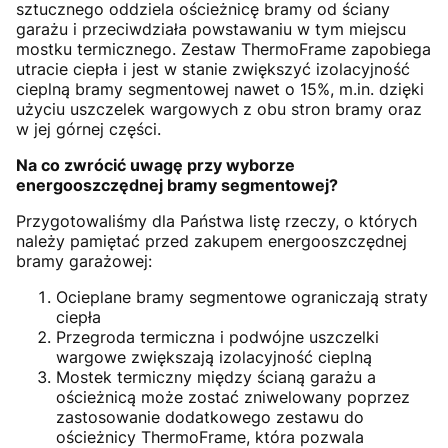
sztucznego oddziela ościeżnicę bramy od ściany
garażu i przeciwdziała powstawaniu w tym miejscu
mostku termicznego. Zestaw ThermoFrame zapobiega
utracie ciepła i jest w stanie zwiększyć izolacyjność
cieplną bramy segmentowej nawet o 15%, m.in. dzięki
użyciu uszczelek wargowych z obu stron bramy oraz
w jej górnej części.
Na co zwrócić uwagę przy wyborze
energooszczędnej bramy segmentowej?
Przygotowaliśmy dla Państwa listę rzeczy, o których
należy pamiętać przed zakupem energooszczędnej
bramy garażowej:
Ocieplane bramy segmentowe ograniczają straty
ciepła
Przegroda termiczna i podwójne uszczelki
wargowe zwiększają izolacyjność cieplną
Mostek termiczny między ścianą garażu a
ościeżnicą może zostać zniwelowany poprzez
zastosowanie dodatkowego zestawu do
ościeżnicy ThermoFrame, która pozwala