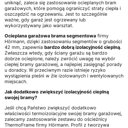
uniknąć, zaleca się zastosowanie ocieplanych bram
garażowych, które pomogą ograniczyć straty ciepła i
oszczędzić na ogrzewaniu. Jest to szczególnie
ważne, gdy garaż jest ogrzewany lub
wykorzystywany jako warsztat.
Ocieplana garażowa brama segmentowa
firmy
Hörmann, dzięki zastosowaniu segmentów o grubości
42 mm, zapewnia
bardzo dobrą izolacyjność cieplną
.
Zwłaszcza wtedy, gdy ściany garażu są bardzo
dobrze ocieplone, należy zwrócić uwagę na wybór
ciepłej bramy garażowej, a najlepiej zasięgnąć porady
u doradcy. W przeciwnym razie istnieje ryzyko
wystąpienia pleśni w źle izolowanych i wentylowanych
miejscach.
Jak dodatkowo zwiększyć izolacyjność cieplną
swojej bramy?
Jeśli chcą Państwo zwiększyć dodatkowo
właściwości termoizolacyjne swojej bramy garażowej,
zalecamy zastosowanie zestawu do ościeżnicy
ThermoFrame firmy Hörmann. Profil z tworzywa