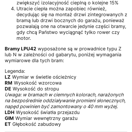
zwiększyć izolacyjność cieplną o kolejne 15%
Utracie ciepła można zapobiec również,
decydując się na montaż drzwi zintegrowanych z
bramą lub drzwi bocznych do garażu, ponieważ
pozwalają one na otwarcie jedynie części bramy,
gdy chcą Państwo wyciągnąć tylko rower czy
motor.
Bramy LPU42
wyposażone są w prowadnice typu Z
lub N w zależności od gabarytu, poniżej wymagania
wymiarowe dla tych bram:
Legenda:
LZ
Wymiar w świetle ościeżnicy
RM
Wysokość wzorcowa
DE
Wysokość do stropu
Uwaga: w bramach w ciemnych kolorach, narażonych
na bezpośrednie oddziaływanie promieni słonecznych,
napęd powinien być zamontowany o 40 mm wyżej.
LDH
Wysokość światła przejazdu
GIM
Wymiar wewnętrzny garażu
ET
Głębokość zabudowy