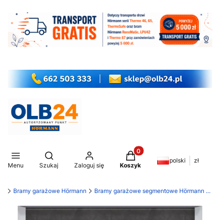
Produkty w koszyku: 0. Z
Otwórz wyszukiwarkę
polski
zł
Menu
Szukaj
Zaloguj się
Koszyk
my
Bramy garażowe Hörmann
Bramy garażowe segmentowe Hörmann LPU 42