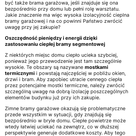
być także brama garażowa, jeśli znajduje się ona
bezpośrednio przy domu lub pełni rolę warsztatu.
Jakie znaczenie ma więc wysoka izolacyjność cieplna
bramy garażowej i na co powinni Państwo zwrócić
uwagę przy jej zakupie?
Oszczędność pieniędzy i energii dzięki
zastosowaniu ciepłej bramy segmentowej
Z niektórych miejsc domu ciepło ucieka szybciej,
ponieważ jego przewodzenie jest tam szczególnie
wysokie. Te obszary są nazywane
mostkami
termicznymi
i powstają najczęściej w pobliżu okien,
drzwi i bram. Aby zapobiec utracie cennego ciepła
przez potencjalne mostki termiczne, należy zwrócić
szczególną uwagę na dobrą izolację poszczególnych
elementów budynku już przy ich zakupie.
Zimne bramy garażowe okazują się problematyczne
przede wszystkim w sytuacji, gdy znajdują się
bezpośrednio w bryle domu. Ciepłe powietrze może
wtedy łatwiej uciekać na zewnątrz, co w dłuższej
perspektywie generuje dodatkowe koszty. Aby tego