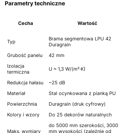
Parametry techniczne
Cecha
Wartość
Brama segmentowa LPU 42
Typ
Duragrain
Grubość panelu
42 mm
Izolacja
U ≈ 1,3 W/(m²·K)
termiczna
Redukcja hałasu
~25 dB
Materiał
Stal ocynkowana z pianką PU
Powierzchnia
Duragrain (druk cyfrowy)
Kolory i wzory
Do 25 dekorów naturalnych
do 5000 mm szerokości, 3000
Maks. wymiary
mm wysokości (zależnie od