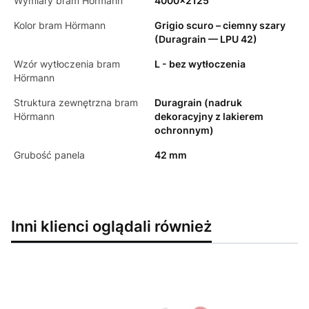
Wymiary bram Hörmann
4000x2125
Kolor bram Hörmann
Grigio scuro – ciemny szary
(Duragrain — LPU 42)
Wzór wytłoczenia bram
L - bez wytłoczenia
Hörmann
Struktura zewnętrzna bram
Duragrain (nadruk
Hörmann
dekoracyjny z lakierem
ochronnym)
Grubość panela
42 mm
Inni klienci oglądali również