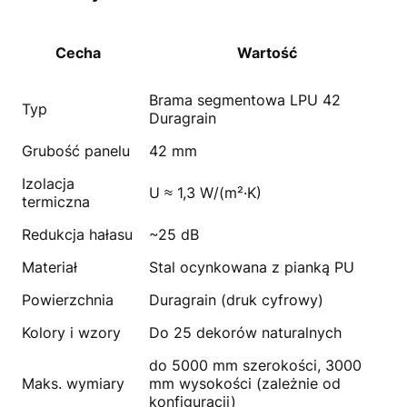
Cecha
Wartość
Brama segmentowa LPU 42
Typ
Duragrain
Grubość panelu
42 mm
Izolacja
U ≈ 1,3 W/(m²·K)
termiczna
Redukcja hałasu
~25 dB
Materiał
Stal ocynkowana z pianką PU
Powierzchnia
Duragrain (druk cyfrowy)
Kolory i wzory
Do 25 dekorów naturalnych
do 5000 mm szerokości, 3000
Maks. wymiary
mm wysokości (zależnie od
konfiguracji)