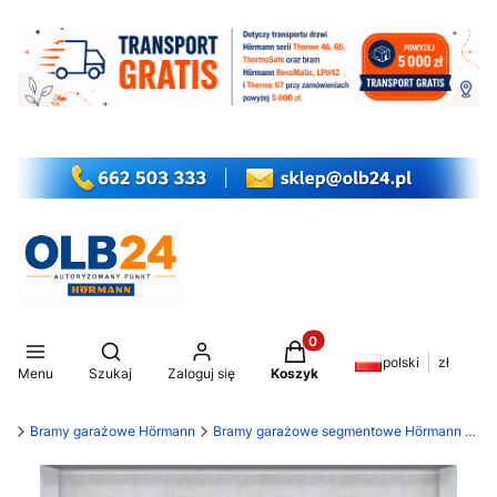
Produkty w koszyku: 0. Z
Otwórz wyszukiwarkę
polski
zł
Menu
Szukaj
Zaloguj się
Koszyk
my
Bramy garażowe Hörmann
Bramy garażowe segmentowe Hörmann LPU 42