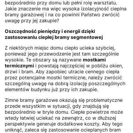
bezpośrednio przy domu lub pełni rolę warsztatu.
Jakie znaczenie ma więc wysoka izolacyjność cieplna
bramy garażowej i na co powinni Państwo zwrócić
uwagę przy jej zakupie?
Oszczędność pieniędzy i energii dzięki
zastosowaniu ciepłej bramy segmentowej
Z niektórych miejsc domu ciepło ucieka szybciej,
ponieważ jego przewodzenie jest tam szczególnie
wysokie. Te obszary są nazywane
mostkami
termicznymi
i powstają najczęściej w pobliżu okien,
drzwi i bram. Aby zapobiec utracie cennego ciepła
przez potencjalne mostki termiczne, należy zwrócić
szczególną uwagę na dobrą izolację poszczególnych
elementów budynku już przy ich zakupie.
Zimne bramy garażowe okazują się problematyczne
przede wszystkim w sytuacji, gdy znajdują się
bezpośrednio w bryle domu. Ciepłe powietrze może
wtedy łatwiej uciekać na zewnątrz, co w dłuższej
perspektywie generuje dodatkowe koszty. Aby tego
uniknąć, zaleca się zastosowanie ocieplanych bram