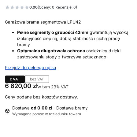
0.00
(Oceny: 0 Recenzje: 0)
Garażowa brama segmentowa LPU42
Pełne segmenty o grubości 42mm
gwarantują wysoką
izolacyjność cieplną, dobrą stabilność i cichą pracę
bramy
Optymalna długotrwała ochrona
ościeżnicy dzięki
zastosowaniu stopy z tworzywa sztucznego
Przejdź do pełnego opisu
z VAT
bez VAT
Cena
6 620,00 zł
w tym 23% VAT
w tym
23%
VAT
Ceny podane bez kosztów dostawy.
Dostawa
od 0,00 zł
- Dostawa bramy
Wymagana pomoc w rozładunku towaru
Wybierz wariant produktu: