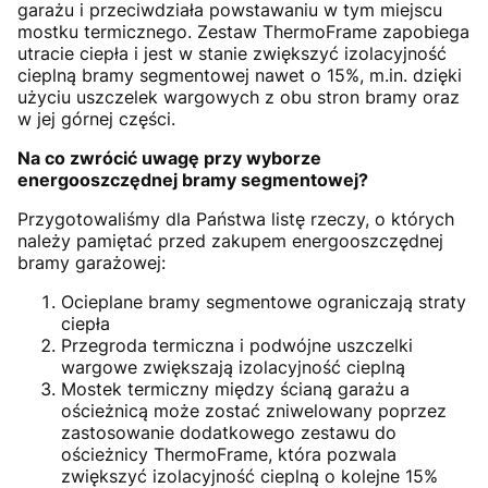
garażu i przeciwdziała powstawaniu w tym miejscu
mostku termicznego. Zestaw ThermoFrame zapobiega
utracie ciepła i jest w stanie zwiększyć izolacyjność
cieplną bramy segmentowej nawet o 15%, m.in. dzięki
użyciu uszczelek wargowych z obu stron bramy oraz
w jej górnej części.
Na co zwrócić uwagę przy wyborze
energooszczędnej bramy segmentowej?
Przygotowaliśmy dla Państwa listę rzeczy, o których
należy pamiętać przed zakupem energooszczędnej
bramy garażowej:
Ocieplane bramy segmentowe ograniczają straty
ciepła
Przegroda termiczna i podwójne uszczelki
wargowe zwiększają izolacyjność cieplną
Mostek termiczny między ścianą garażu a
ościeżnicą może zostać zniwelowany poprzez
zastosowanie dodatkowego zestawu do
ościeżnicy ThermoFrame, która pozwala
zwiększyć izolacyjność cieplną o kolejne 15%