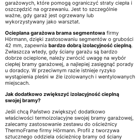
garażowych, które pomogą ograniczyć straty ciepła i
oszczędzić na ogrzewaniu. Jest to szczególnie
ważne, gdy garaż jest ogrzewany lub
wykorzystywany jako warsztat.
Ocieplana garażowa brama segmentowa
firmy
Hörmann, dzięki zastosowaniu segmentów o grubości
42 mm, zapewnia
bardzo dobrą izolacyjność cieplną
.
Zwłaszcza wtedy, gdy ściany garażu są bardzo
dobrze ocieplone, należy zwrócić uwagę na wybór
ciepłej bramy garażowej, a najlepiej zasięgnąć porady
u doradcy. W przeciwnym razie istnieje ryzyko
wystąpienia pleśni w źle izolowanych i wentylowanych
miejscach.
Jak dodatkowo zwiększyć izolacyjność cieplną
swojej bramy?
Jeśli chcą Państwo zwiększyć dodatkowo
właściwości termoizolacyjne swojej bramy garażowej,
zalecamy zastosowanie zestawu do ościeżnicy
ThermoFrame firmy Hörmann. Profil z tworzywa
sztucznego oddziela ościeżnicę bramy od ściany