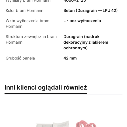
Wymiary bram Hörmann
4000x2125
Kolor bram Hörmann
Beton (Duragrain — LPU 42)
Wzór wytłoczenia bram
L - bez wytłoczenia
Hörmann
Struktura zewnętrzna bram
Duragrain (nadruk
Hörmann
dekoracyjny z lakierem
ochronnym)
Grubość panela
42 mm
Inni klienci oglądali również