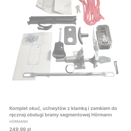
Komplet okuć, uchwytów z klamką i zamkiem do
ręcznej obsługi bramy segmentowej Hörmann
PRODUCENT
HÖRMANN
Cena
249,99 zł