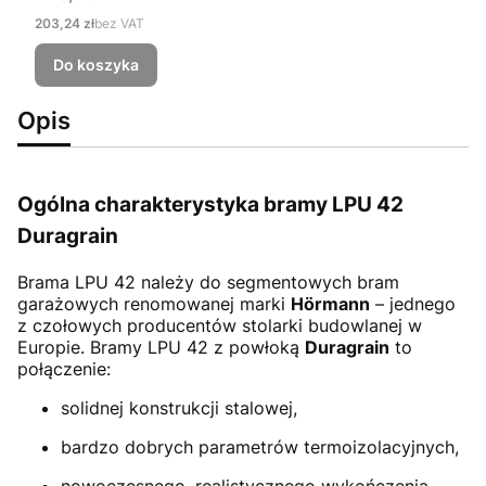
Cena
203,24 zł
bez VAT
Do koszyka
Opis
Ogólna charakterystyka bramy LPU 42
Duragrain
Brama LPU 42
należy do segmentowych bram
garażowych renomowanej marki
Hörmann
– jednego
z czołowych producentów stolarki budowlanej w
Europie. Bramy LPU 42 z powłoką
Duragrain
to
połączenie:
solidnej konstrukcji stalowej,
bardzo dobrych parametrów termoizolacyjnych,
nowoczesnego, realistycznego wykończenia