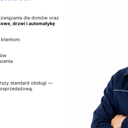
ozwiązania dla domów oraz
owe, drzwi i automatykę
klientom:
tów
ucenta
ższy standard obsługi —
posprzedażową.