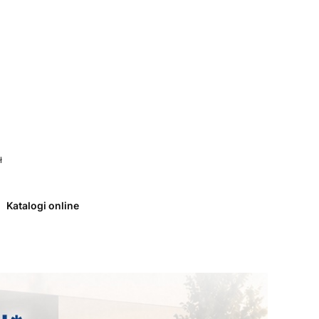
 0. Zobacz szczegóły
ł
Katalogi online