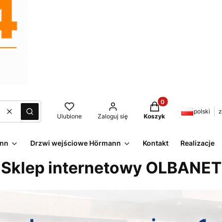
Produkty w koszyku:
polski
z
Wyczyść
Szukaj
Ulubione
Zaloguj się
Koszyk
ann
Drzwi wejściowe Hörmann
Kontakt
Realizacje
Sklep internetowy OLBANET