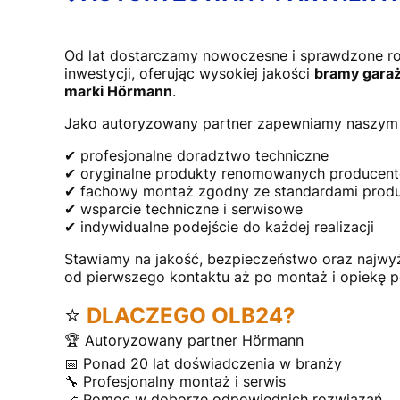
Od lat dostarczamy nowoczesne i sprawdzone r
inwestycji, oferując wysokiej jakości
bramy garaż
marki Hörmann
.
Jako autoryzowany partner zapewniamy naszym 
✔ profesjonalne doradztwo techniczne
✔ oryginalne produkty renomowanych producen
✔ fachowy montaż zgodny ze standardami prod
✔ wsparcie techniczne i serwisowe
✔ indywidualne podejście do każdej realizacji
Stawiamy na jakość, bezpieczeństwo oraz najwy
od pierwszego kontaktu aż po montaż i opiekę 
⭐
DLACZEGO OLB24?
🏆 Autoryzowany partner Hörmann
📅 Ponad 20 lat doświadczenia w branży
🔧 Profesjonalny montaż i serwis
🤝 Pomoc w doborze odpowiednich rozwiązań