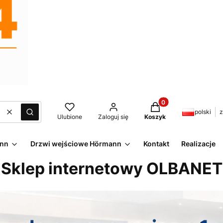
Produkty w koszyku:
polski
z
Wyczyść
Szukaj
Ulubione
Zaloguj się
Koszyk
ann
Drzwi wejściowe Hörmann
Kontakt
Realizacje
Sklep internetowy OLBANET