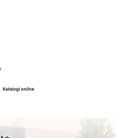
 0. Zobacz szczegóły
ł
Katalogi online