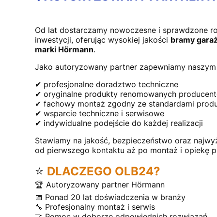
Od lat dostarczamy nowoczesne i sprawdzone r
inwestycji, oferując wysokiej jakości
bramy garaż
marki Hörmann
.
Jako autoryzowany partner zapewniamy naszym 
✔ profesjonalne doradztwo techniczne
✔ oryginalne produkty renomowanych producen
✔ fachowy montaż zgodny ze standardami prod
✔ wsparcie techniczne i serwisowe
✔ indywidualne podejście do każdej realizacji
Stawiamy na jakość, bezpieczeństwo oraz najwy
od pierwszego kontaktu aż po montaż i opiekę 
⭐
DLACZEGO OLB24?
🏆 Autoryzowany partner Hörmann
📅 Ponad 20 lat doświadczenia w branży
🔧 Profesjonalny montaż i serwis
🤝 Pomoc w doborze odpowiednich rozwiązań