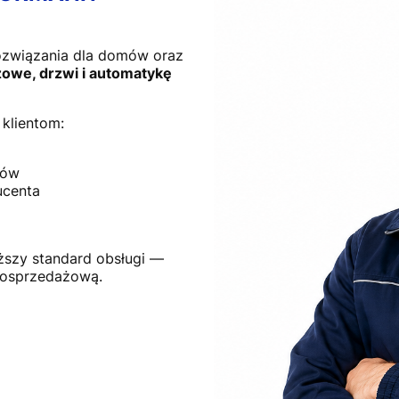
ozwiązania dla domów oraz
owe, drzwi i automatykę
klientom:
tów
ucenta
ższy standard obsługi —
posprzedażową.