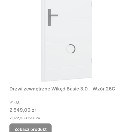
Drzwi zewnętrzne Wikęd Basic 3.0 – Wzór 26C
PRODUCENT
WIKĘD
Cena
2 549,00 zł
Cena
2 072,36 zł
bez VAT
Zobacz produkt