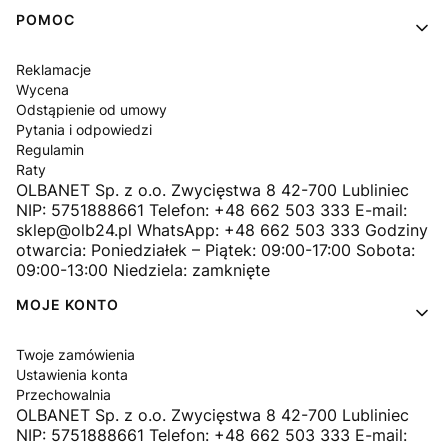
Linki w stopce
POMOC
Reklamacje
Wycena
Odstąpienie od umowy
Pytania i odpowiedzi
Regulamin
Raty
OLBANET Sp. z o.o. Zwycięstwa 8 42-700 Lubliniec
NIP: 5751888661 Telefon: +48 662 503 333 E-mail:
sklep@olb24.pl WhatsApp: +48 662 503 333 Godziny
otwarcia: Poniedziałek – Piątek: 09:00-17:00 Sobota:
09:00-13:00 Niedziela: zamknięte
MOJE KONTO
Twoje zamówienia
Ustawienia konta
Przechowalnia
OLBANET Sp. z o.o. Zwycięstwa 8 42-700 Lubliniec
NIP: 5751888661 Telefon: +48 662 503 333 E-mail: