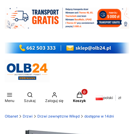
Produkty w koszyku: 0. Z
Otwórz wyszukiwarkę
polski
zł
Menu
Szukaj
Zaloguj się
Koszyk
Olbanet
Drzwi
Drzwi zewnętrzne Wikęd
dostępne w 14dni