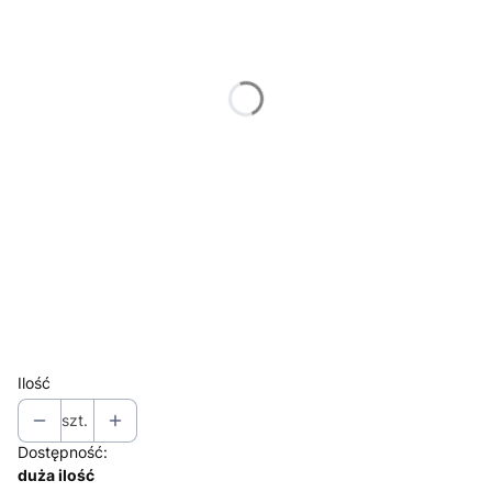
*
kolor
Wybierz
*
klamka
Wybierz
*
przeszklenie
Wybierz
*
Wymiar konstrukcji
Rozmiar 90(1036x2077 mm)
Ilość
szt.
Dostępność:
duża ilość