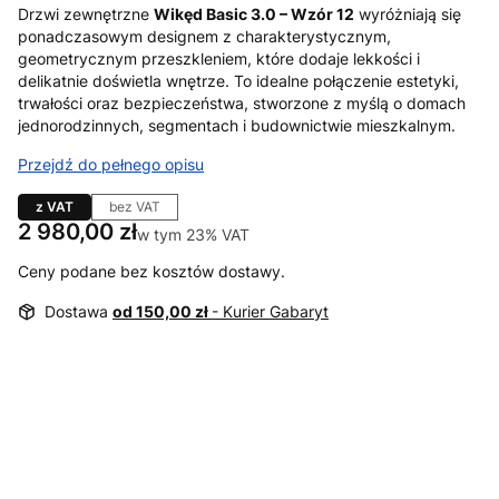
Drzwi zewnętrzne
Wikęd Basic 3.0 – Wzór 12
wyróżniają się
ponadczasowym designem z charakterystycznym,
geometrycznym przeszkleniem, które dodaje lekkości i
delikatnie doświetla wnętrze. To idealne połączenie estetyki,
trwałości oraz bezpieczeństwa, stworzone z myślą o domach
jednorodzinnych, segmentach i budownictwie mieszkalnym.
Przejdź do pełnego opisu
z VAT
bez VAT
Cena
2 980,00 zł
w tym 23% VAT
w tym
23%
VAT
Ceny podane bez kosztów dostawy.
Dostawa
od 150,00 zł
- Kurier Gabaryt
Wybierz wariant produktu:
Poszczególne warianty mogą różnić się ceną
*
otwieranie
Wybierz