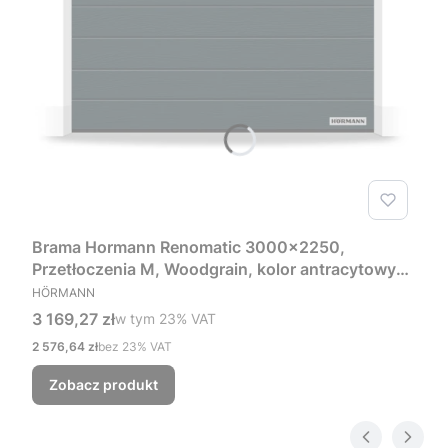
Brama Hormann Renomatic 3000x2250,
Przetłoczenia M, Woodgrain, kolor antracytowy
PRODUCENT
RAL 7016 + Prowadzenie Z
HÖRMANN
Cena brutto
3 169,27 zł
w tym %s VAT
w tym
23%
VAT
Cena netto
2 576,64 zł
bez 23% VAT
Zobacz produkt