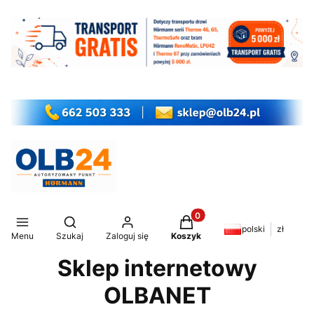
Produkty w koszyku: 0. Z
Otwórz wyszukiwarkę
polski
zł
Menu
Szukaj
Zaloguj się
Koszyk
Sklep internetowy
OLBANET