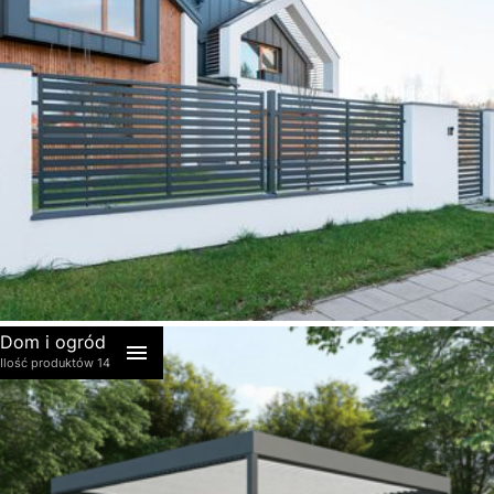
akcesoria
Dom i ogród
Ilość produktów 14