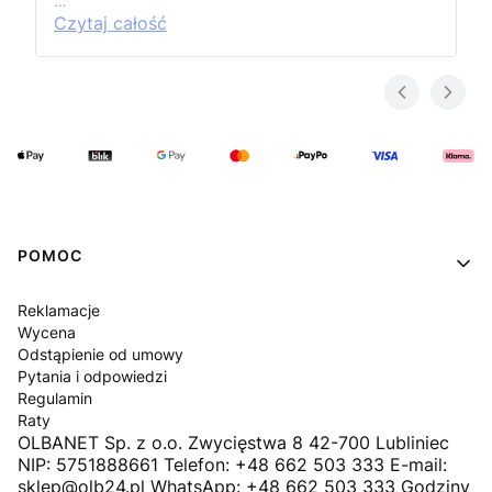
…
Czytaj całość
Linki w stopce
POMOC
Reklamacje
Wycena
Odstąpienie od umowy
Pytania i odpowiedzi
Regulamin
Raty
OLBANET Sp. z o.o. Zwycięstwa 8 42-700 Lubliniec
NIP: 5751888661 Telefon: +48 662 503 333 E-mail:
sklep@olb24.pl WhatsApp: +48 662 503 333 Godziny