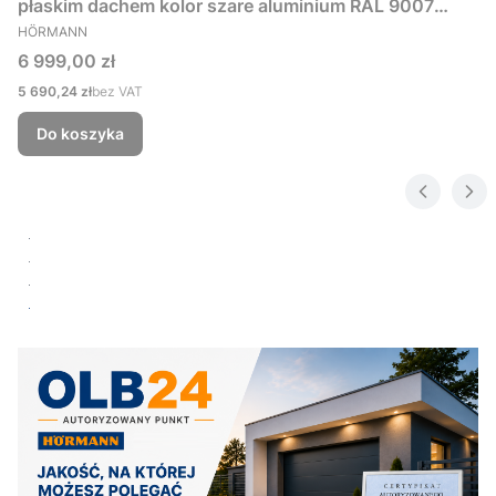
płaskim dachem kolor szare aluminium RAL 9007
PRODUCENT
229x181 cm
HÖRMANN
Cena
6 999,00 zł
Cena
5 690,24 zł
bez VAT
Do koszyka