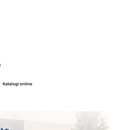
 0. Zobacz szczegóły
ł
Katalogi online