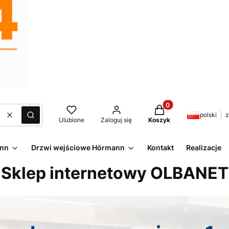
Produkty w koszyku:
polski
z
Wyczyść
Szukaj
Ulubione
Zaloguj się
Koszyk
ann
Drzwi wejściowe Hörmann
Kontakt
Realizacje
Sklep internetowy OLBANET