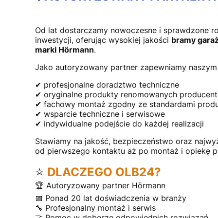
Od lat dostarczamy nowoczesne i sprawdzone r
inwestycji, oferując wysokiej jakości
bramy garaż
marki Hörmann
.
Jako autoryzowany partner zapewniamy naszym 
✔ profesjonalne doradztwo techniczne
✔ oryginalne produkty renomowanych producen
✔ fachowy montaż zgodny ze standardami prod
✔ wsparcie techniczne i serwisowe
✔ indywidualne podejście do każdej realizacji
Stawiamy na jakość, bezpieczeństwo oraz najwy
od pierwszego kontaktu aż po montaż i opiekę 
⭐
DLACZEGO OLB24?
🏆 Autoryzowany partner Hörmann
📅 Ponad 20 lat doświadczenia w branży
🔧 Profesjonalny montaż i serwis
🤝 Pomoc w doborze odpowiednich rozwiązań