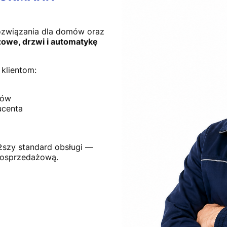
ozwiązania dla domów oraz
owe, drzwi i automatykę
klientom:
tów
ucenta
ższy standard obsługi —
posprzedażową.