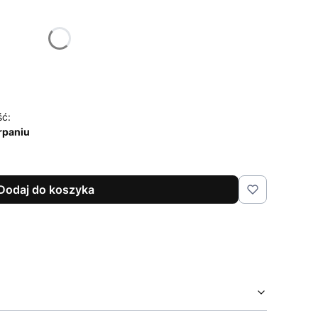
żnić się ceną
egawcza
(+344,00 zł)
Opcjonalne
ść:
rpaniu
Dodaj do koszyka