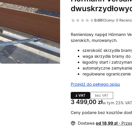
dwuskrzydłowy
0.00
(Oceny: 0 Recenzj
Ramieniowy napęd Hörmann Ve
szerokich, murowanych.
szerokość skrzydła bra
waga skrzydła bramy do
łagodny start i zatrzyman
automatyczne zamykani
regulowane ograniczenie 
Przejdź do pełnego opisu
z VAT
bez VAT
Cena
3 499,00 zł
w tym 23% VAT
w tym
23%
VA
Ceny podane bez kosztów dos
Dostawa
od 18,99 zł
- Przes