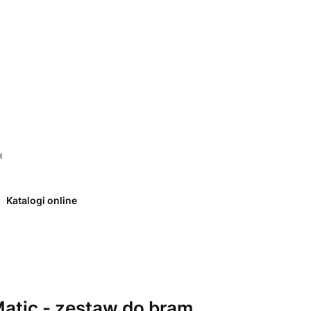
 0. Zobacz szczegóły
ł
Katalogi online
atic - zestaw do bram