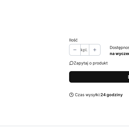
Wybierz wariant produktu:
Poszczególne warianty mogą ró
Fotokomórki + lampa ostrz
Ilość
Dostępno
kpl.
na wycze
Zapytaj o produkt
Czas wysyłki:
24 godziny