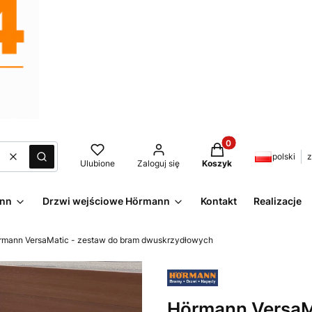
Produkty w koszyku:
polski
z
Wyczyść
Szukaj
Ulubione
Zaloguj się
Koszyk
ann
Drzwi wejściowe Hörmann
Kontakt
Realizacje
rmann VersaMatic - zestaw do bram dwuskrzydłowych
Hörmann VersaM