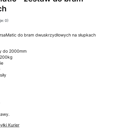
ch
e: 0)
rsaMatic do bram dwuskrzydłowych na słupkach
my do 2000mm
 200kg
ie
e
siły
T
tawy.
yłki Kurier