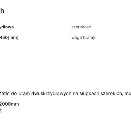
ch
ydłowa
szerokość
-450[mm]
waga bramy
tic do bram dwuskrzydłowych na słupkach szerokich, m
o 2000mm
kg