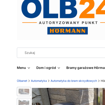
Menu
Dom i ogród
Bramy garażowe Hörm
Olbanet
Automatyka
Automatyka do bram skrzydłowych
Hö