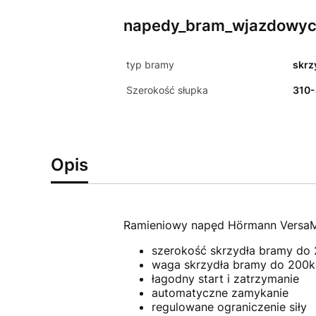
napedy_bram_wjazdowy
typ bramy
skrz
Szerokość słupka
310
Opis
Ramieniowy napęd Hörmann VersaMa
szerokość skrzydła bramy d
waga skrzydła bramy do 200
łagodny start i zatrzymanie
automatyczne zamykanie
regulowane ograniczenie siły