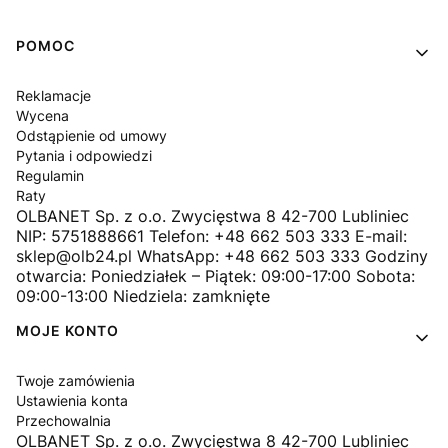
Linki w stopce
POMOC
Reklamacje
Wycena
Odstąpienie od umowy
Pytania i odpowiedzi
Regulamin
Raty
OLBANET Sp. z o.o. Zwycięstwa 8 42-700 Lubliniec
NIP: 5751888661 Telefon: +48 662 503 333 E-mail:
sklep@olb24.pl WhatsApp: +48 662 503 333 Godziny
otwarcia: Poniedziałek – Piątek: 09:00-17:00 Sobota:
09:00-13:00 Niedziela: zamknięte
MOJE KONTO
Twoje zamówienia
Ustawienia konta
Przechowalnia
OLBANET Sp. z o.o. Zwycięstwa 8 42-700 Lubliniec