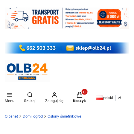
Produkty w koszyku: 0. Z
Otwórz wyszukiwarkę
polski
zł
Menu
Szukaj
Zaloguj się
Koszyk
Olbanet
Dom i ogród
Osłony śmietnikowe