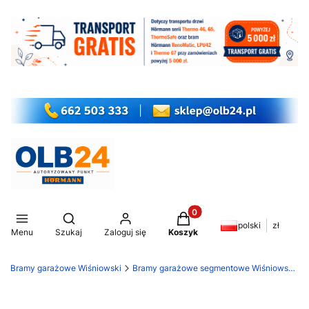
Produkty w koszyku: 0. Z
Otwórz wyszukiwarkę
polski
zł
Menu
Szukaj
Zaloguj się
Koszyk
Bramy garażowe Wiśniowski
Bramy garażowe segmentowe Wiśniowski Unipro