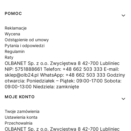
Linki w stopce
POMOC
Reklamacje
Wycena
Odstąpienie od umowy
Pytania i odpowiedzi
Regulamin
Raty
OLBANET Sp. z o.o. Zwycięstwa 8 42-700 Lubliniec
NIP: 5751888661 Telefon: +48 662 503 333 E-mail:
sklep@olb24.pl WhatsApp: +48 662 503 333 Godziny
otwarcia: Poniedziałek – Piątek: 09:00-17:00 Sobota:
09:00-13:00 Niedziela: zamknięte
MOJE KONTO
Twoje zamówienia
Ustawienia konta
Przechowalnia
OLBANET Sp. z o.o. Zwycięstwa 8 42-700 Lubliniec