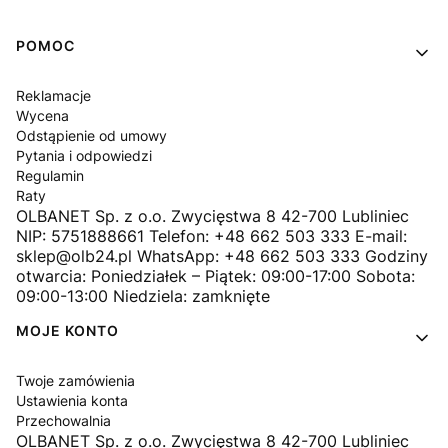
Linki w stopce
POMOC
Reklamacje
Wycena
Odstąpienie od umowy
Pytania i odpowiedzi
Regulamin
Raty
OLBANET Sp. z o.o. Zwycięstwa 8 42-700 Lubliniec
NIP: 5751888661 Telefon: +48 662 503 333 E-mail:
sklep@olb24.pl WhatsApp: +48 662 503 333 Godziny
otwarcia: Poniedziałek – Piątek: 09:00-17:00 Sobota:
09:00-13:00 Niedziela: zamknięte
MOJE KONTO
Twoje zamówienia
Ustawienia konta
Przechowalnia
OLBANET Sp. z o.o. Zwycięstwa 8 42-700 Lubliniec