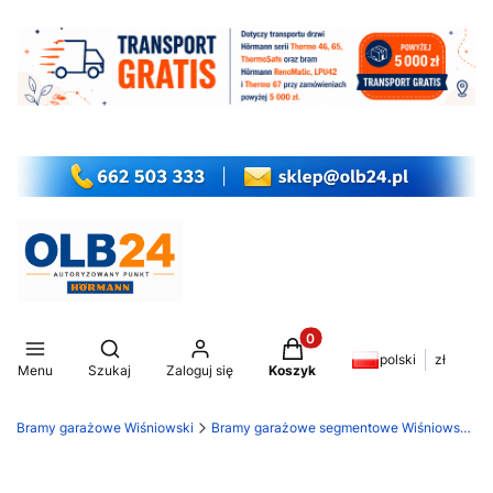
Produkty w koszyku: 0. Z
Otwórz wyszukiwarkę
polski
zł
Menu
Szukaj
Zaloguj się
Koszyk
Bramy garażowe Wiśniowski
Bramy garażowe segmentowe Wiśniowski Unipro