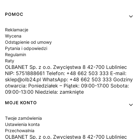
Linki w stopce
POMOC
Reklamacje
Wycena
Odstąpienie od umowy
Pytania i odpowiedzi
Regulamin
Raty
OLBANET Sp. z o.o. Zwycięstwa 8 42-700 Lubliniec
NIP: 5751888661 Telefon: +48 662 503 333 E-mail:
sklep@olb24.pl WhatsApp: +48 662 503 333 Godziny
otwarcia: Poniedziałek – Piątek: 09:00-17:00 Sobota:
09:00-13:00 Niedziela: zamknięte
MOJE KONTO
Twoje zamówienia
Ustawienia konta
Przechowalnia
OLBANET Sp. z o.o. Zwycięstwa 8 42-700 Lubliniec