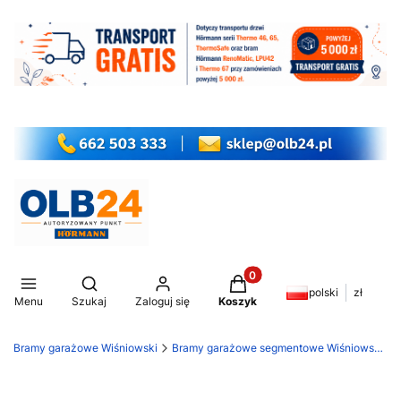
Produkty w koszyku: 0. Z
Otwórz wyszukiwarkę
polski
zł
Menu
Szukaj
Zaloguj się
Koszyk
Bramy garażowe Wiśniowski
Bramy garażowe segmentowe Wiśniowski Unipro