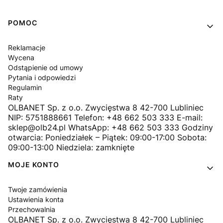
Linki w stopce
POMOC
Reklamacje
Wycena
Odstąpienie od umowy
Pytania i odpowiedzi
Regulamin
Raty
OLBANET Sp. z o.o. Zwycięstwa 8 42-700 Lubliniec
NIP: 5751888661 Telefon: +48 662 503 333 E-mail:
sklep@olb24.pl WhatsApp: +48 662 503 333 Godziny
otwarcia: Poniedziałek – Piątek: 09:00-17:00 Sobota:
09:00-13:00 Niedziela: zamknięte
MOJE KONTO
Twoje zamówienia
Ustawienia konta
Przechowalnia
OLBANET Sp. z o.o. Zwycięstwa 8 42-700 Lubliniec