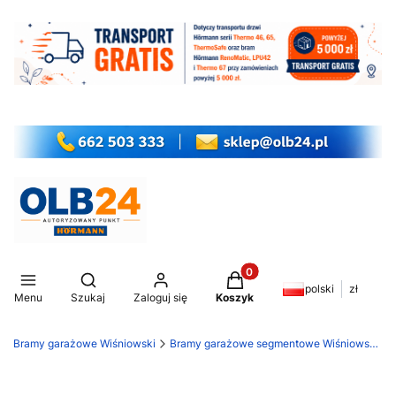
Produkty w koszyku: 0. Z
Otwórz wyszukiwarkę
polski
zł
Menu
Szukaj
Zaloguj się
Koszyk
Bramy garażowe Wiśniowski
Bramy garażowe segmentowe Wiśniowski Unipro