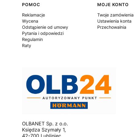
Linki w stopce
POMOC
MOJE KONTO
Reklamacje
Twoje zamówienia
Wycena
Ustawienia konta
Odstąpienie od umowy
Przechowalnia
Pytania i odpowiedzi
Regulamin
Raty
OLBANET Sp. z o.o.
Księdza Szymały 1,
42-700 Lubliniec