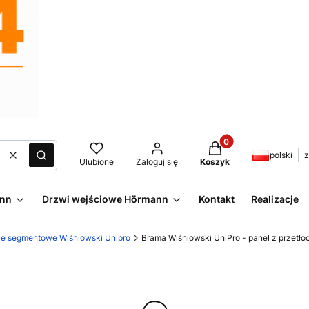
Produkty w koszyku:
polski
z
Wyczyść
Szukaj
Ulubione
Zaloguj się
Koszyk
ann
Drzwi wejściowe Hörmann
Kontakt
Realizacje
e segmentowe Wiśniowski Unipro
Brama Wiśniowski UniPro - panel z przetło