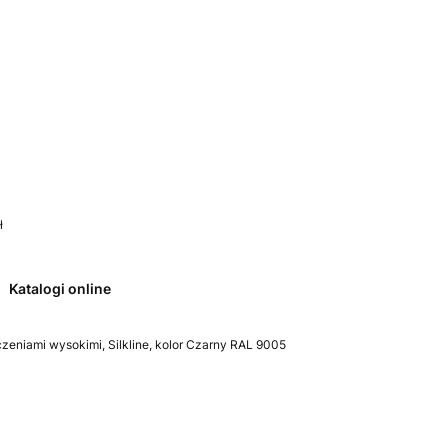
 0. Zobacz szczegóły
ł
Katalogi online
czeniami wysokimi, Silkline, kolor Czarny RAL 9005