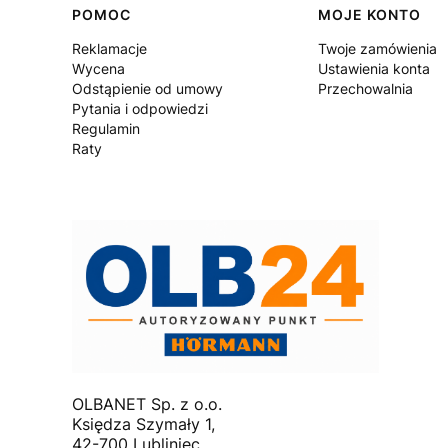
Linki w stopce
POMOC
MOJE KONTO
Reklamacje
Twoje zamówienia
Wycena
Ustawienia konta
Odstąpienie od umowy
Przechowalnia
Pytania i odpowiedzi
Regulamin
Raty
OLBANET Sp. z o.o.
Księdza Szymały 1,
42-700 Lubliniec