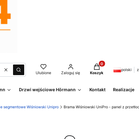
Produkty w koszyku:
polski
z
Wyczyść
Szukaj
Ulubione
Zaloguj się
Koszyk
ann
Drzwi wejściowe Hörmann
Kontakt
Realizacje
e segmentowe Wiśniowski Unipro
Brama Wiśniowski UniPro - panel z przetłoc