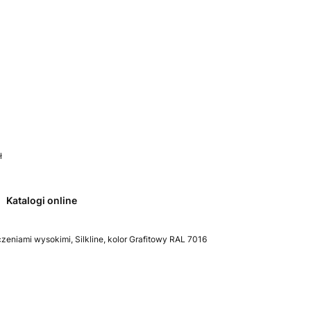
 0. Zobacz szczegóły
ł
Katalogi online
zeniami wysokimi, Silkline, kolor Grafitowy RAL 7016