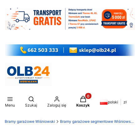
Produkty w koszyku: 0. Z
Otwórz wyszukiwarkę
polski
zł
Menu
Szukaj
Zaloguj się
Koszyk
Bramy garażowe Wiśniowski
Bramy garażowe segmentowe Wiśniowski Unipro