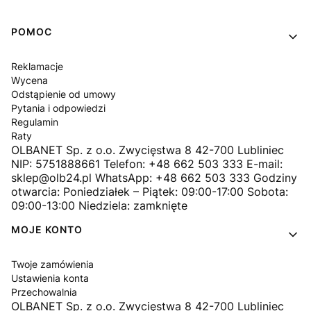
Linki w stopce
POMOC
Reklamacje
Wycena
Odstąpienie od umowy
Pytania i odpowiedzi
Regulamin
Raty
OLBANET Sp. z o.o. Zwycięstwa 8 42-700 Lubliniec
NIP: 5751888661 Telefon: +48 662 503 333 E-mail:
sklep@olb24.pl WhatsApp: +48 662 503 333 Godziny
otwarcia: Poniedziałek – Piątek: 09:00-17:00 Sobota:
09:00-13:00 Niedziela: zamknięte
MOJE KONTO
Twoje zamówienia
Ustawienia konta
Przechowalnia
OLBANET Sp. z o.o. Zwycięstwa 8 42-700 Lubliniec