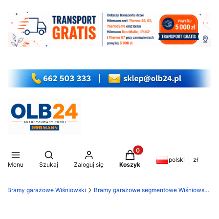
Produkty w koszyku: 0. Z
Otwórz wyszukiwarkę
polski
zł
Menu
Szukaj
Zaloguj się
Koszyk
Bramy garażowe Wiśniowski
Bramy garażowe segmentowe Wiśniowski Unipro