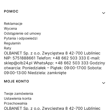
Linki w stopce
POMOC
Reklamacje
Wycena
Odstąpienie od umowy
Pytania i odpowiedzi
Regulamin
Raty
OLBANET Sp. z o.o. Zwycięstwa 8 42-700 Lubliniec
NIP: 5751888661 Telefon: +48 662 503 333 E-mail:
sklep@olb24.pl WhatsApp: +48 662 503 333 Godziny
otwarcia: Poniedziałek – Piątek: 09:00-17:00 Sobota:
09:00-13:00 Niedziela: zamknięte
MOJE KONTO
Twoje zamówienia
Ustawienia konta
Przechowalnia
OLBANET Sp. z o.o. Zwycięstwa 8 42-700 Lubliniec