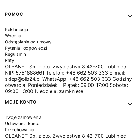
Linki w stopce
POMOC
Reklamacje
Wycena
Odstąpienie od umowy
Pytania i odpowiedzi
Regulamin
Raty
OLBANET Sp. z o.o. Zwycięstwa 8 42-700 Lubliniec
NIP: 5751888661 Telefon: +48 662 503 333 E-mail:
sklep@olb24.pl WhatsApp: +48 662 503 333 Godziny
otwarcia: Poniedziałek – Piątek: 09:00-17:00 Sobota:
09:00-13:00 Niedziela: zamknięte
MOJE KONTO
Twoje zamówienia
Ustawienia konta
Przechowalnia
OLBANET Sp. z o.o. Zwycięstwa 8 42-700 Lubliniec