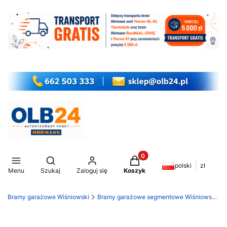
Produkty w koszyku: 0. Z
Otwórz wyszukiwarkę
polski
zł
Menu
Szukaj
Zaloguj się
Koszyk
Bramy garażowe Wiśniowski
Bramy garażowe segmentowe Wiśniowski Unipro