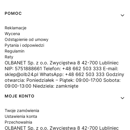
Linki w stopce
POMOC
Reklamacje
Wycena
Odstąpienie od umowy
Pytania i odpowiedzi
Regulamin
Raty
OLBANET Sp. z o.o. Zwycięstwa 8 42-700 Lubliniec
NIP: 5751888661 Telefon: +48 662 503 333 E-mail:
sklep@olb24.pl WhatsApp: +48 662 503 333 Godziny
otwarcia: Poniedziałek – Piątek: 09:00-17:00 Sobota:
09:00-13:00 Niedziela: zamknięte
MOJE KONTO
Twoje zamówienia
Ustawienia konta
Przechowalnia
OLBANET Sp. z o.o. Zwycięstwa 8 42-700 Lubliniec