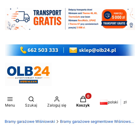
Produkty w koszyku: 0. Z
Otwórz wyszukiwarkę
polski
zł
Menu
Szukaj
Zaloguj się
Koszyk
Bramy garażowe Wiśniowski
Bramy garażowe segmentowe Wiśniowski Unipro