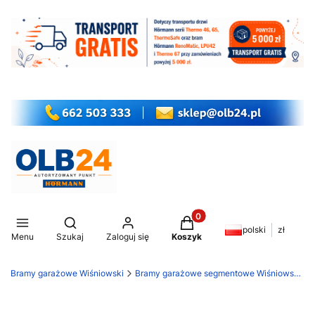
Produkty w koszyku: 0. Z
Otwórz wyszukiwarkę
polski
zł
Menu
Szukaj
Zaloguj się
Koszyk
Bramy garażowe Wiśniowski
Bramy garażowe segmentowe Wiśniowski Unipro