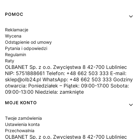
Linki w stopce
POMOC
Reklamacje
Wycena
Odstąpienie od umowy
Pytania i odpowiedzi
Regulamin
Raty
OLBANET Sp. z o.o. Zwycięstwa 8 42-700 Lubliniec
NIP: 5751888661 Telefon: +48 662 503 333 E-mail:
sklep@olb24.pl WhatsApp: +48 662 503 333 Godziny
otwarcia: Poniedziałek – Piątek: 09:00-17:00 Sobota:
09:00-13:00 Niedziela: zamknięte
MOJE KONTO
Twoje zamówienia
Ustawienia konta
Przechowalnia
OLBANET Sp. z o.o. Zwycięstwa 8 42-700 Lubliniec