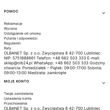
Linki w stopce
POMOC
Reklamacje
Wycena
Odstąpienie od umowy
Pytania i odpowiedzi
Regulamin
Raty
OLBANET Sp. z o.o. Zwycięstwa 8 42-700 Lubliniec
NIP: 5751888661 Telefon: +48 662 503 333 E-mail:
sklep@olb24.pl WhatsApp: +48 662 503 333 Godziny
otwarcia: Poniedziałek – Piątek: 09:00-17:00 Sobota:
09:00-13:00 Niedziela: zamknięte
MOJE KONTO
Twoje zamówienia
Ustawienia konta
Przechowalnia
OLBANET Sp. z o.o. Zwycięstwa 8 42-700 Lubliniec