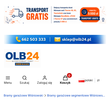
Produkty w koszyku: 0. Z
Otwórz wyszukiwarkę
polski
zł
Menu
Szukaj
Zaloguj się
Koszyk
Bramy garażowe Wiśniowski
Bramy garażowe segmentowe Wiśniowski Unipro