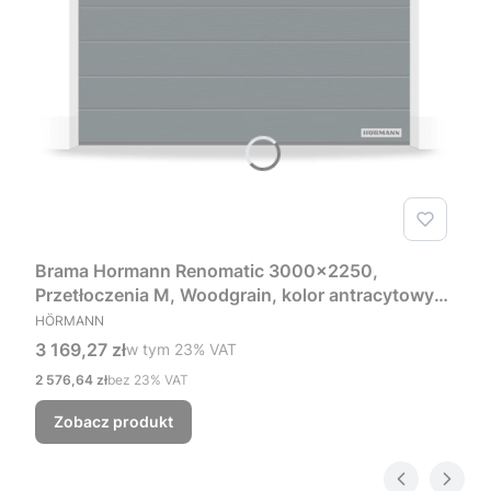
Brama Hormann Renomatic 3000x2250,
Przetłoczenia M, Woodgrain, kolor antracytowy
PRODUCENT
RAL 7016 + Prowadzenie Z
HÖRMANN
Cena brutto
3 169,27 zł
w tym %s VAT
w tym
23%
VAT
Cena netto
2 576,64 zł
bez 23% VAT
Zobacz produkt