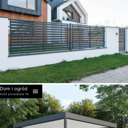
akcesoria
Dom i ogród
Ilość produktów 14