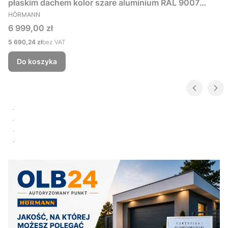
płaskim dachem kolor szare aluminium RAL 9007
PRODUCENT
229x181 cm
HÖRMANN
Cena
6 999,00 zł
Cena
5 690,24 zł
bez VAT
Do koszyka