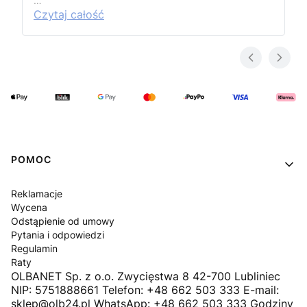
…
Czytaj całość
Linki w stopce
POMOC
Reklamacje
Wycena
Odstąpienie od umowy
Pytania i odpowiedzi
Regulamin
Raty
OLBANET Sp. z o.o. Zwycięstwa 8 42-700 Lubliniec
NIP: 5751888661 Telefon: +48 662 503 333 E-mail:
sklep@olb24.pl WhatsApp: +48 662 503 333 Godziny