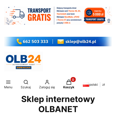
Produkty w koszyku: 0. Z
Otwórz wyszukiwarkę
polski
zł
Menu
Szukaj
Zaloguj się
Koszyk
Sklep internetowy
OLBANET